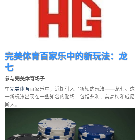
完美体育百家乐中的新玩法：龙
七
参与完美体育场子
在
完美体育
百家乐中，近期引入了新颖的玩法——龙七。这
一新玩法出现在一些知名的赌场，包括永利、美高梅和威尼
斯人。