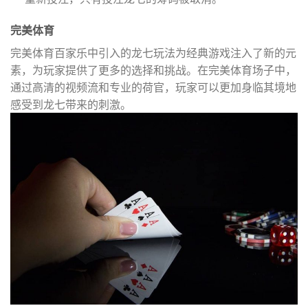
完美体育
完美体育百家乐中引入的龙七玩法为经典游戏注入了新的元
素，为玩家提供了更多的选择和挑战。在完美体育场子中，
通过高清的视频流和专业的荷官，玩家可以更加身临其境地
感受到龙七带来的刺激。