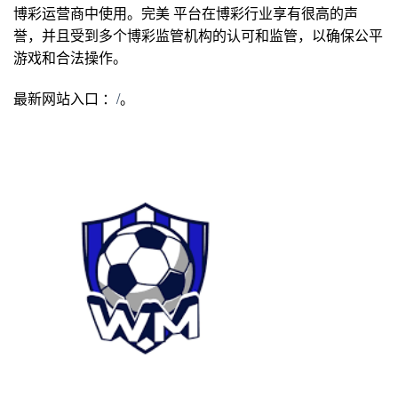
博彩运营商中使用。完美 平台在博彩行业享有很高的声
誉，并且受到多个博彩监管机构的认可和监管，以确保公平
游戏和合法操作。
最新网站入口 ：
/
。