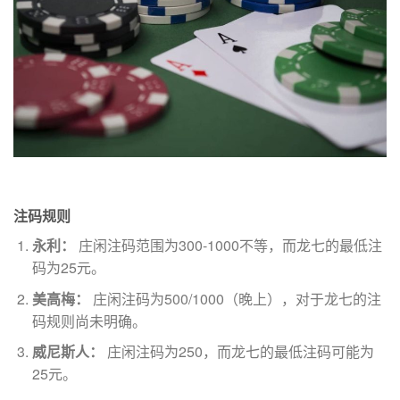
注码规则
永利：
庄闲注码范围为300-1000不等，而龙七的最低注
码为25元。
美高梅：
庄闲注码为500/1000（晚上），对于龙七的注
码规则尚未明确。
威尼斯人：
庄闲注码为250，而龙七的最低注码可能为
25元。