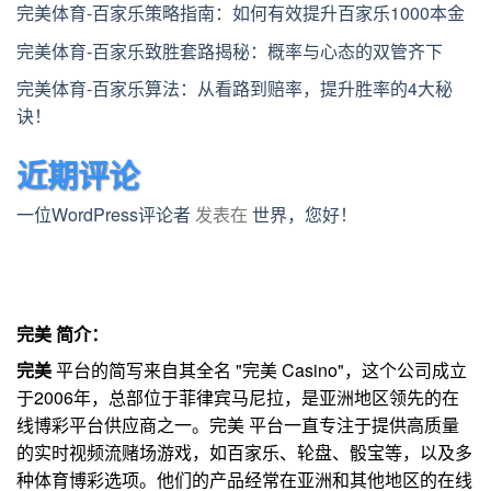
完美体育-百家乐策略指南：如何有效提升百家乐1000本金
完美体育-百家乐致胜套路揭秘：概率与心态的双管齐下
完美体育-百家乐算法：从看路到赔率，提升胜率的4大秘
诀！
近期评论
一位WordPress评论者
发表在
世界，您好！
完美 简介：
完美
平台的简写来自其全名 "完美 Casino"，这个公司成立
于2006年，总部位于菲律宾马尼拉，是亚洲地区领先的在
线博彩平台供应商之一。完美 平台一直专注于提供高质量
的实时视频流赌场游戏，如百家乐、轮盘、骰宝等，以及多
种体育博彩选项。他们的产品经常在亚洲和其他地区的在线