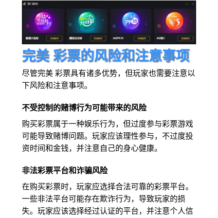
完美 彩票的风险和注意事项
尽管完美 彩票具有诸多优势，但玩家也需要注意以
下风险和注意事项。
不受控制的赌博行为可能带来的风险
购买彩票属于一种娱乐行为，但过度参与彩票游戏
可能导致赌博问题。玩家应该理性参与，不过度投
资时间和金钱，并注意自己的身心健康。
非法彩票平台和诈骗风险
在购买彩票时，玩家应选择合法可靠的彩票平台。
一些非法平台可能存在欺诈行为，导致玩家的损
失。玩家应该选择经过认证的平台，并注意个人信