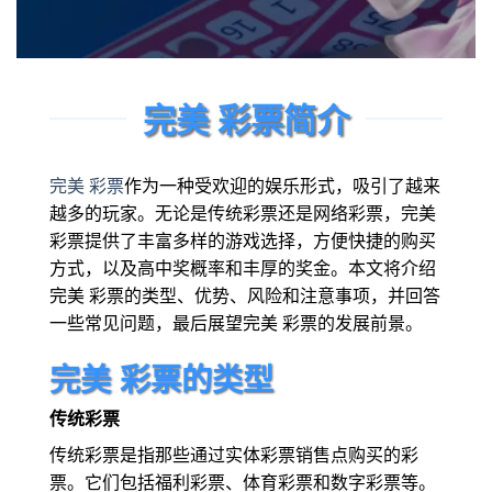
完美 彩票简介
完美 彩票
作为一种受欢迎的娱乐形式，吸引了越来
越多的玩家。无论是传统彩票还是网络彩票，完美
彩票提供了丰富多样的游戏选择，方便快捷的购买
方式，以及高中奖概率和丰厚的奖金。本文将介绍
完美 彩票的类型、优势、风险和注意事项，并回答
一些常见问题，最后展望完美 彩票的发展前景。
完美 彩票的类型
传统彩票
传统彩票是指那些通过实体彩票销售点购买的彩
票。它们包括福利彩票、体育彩票和数字彩票等。