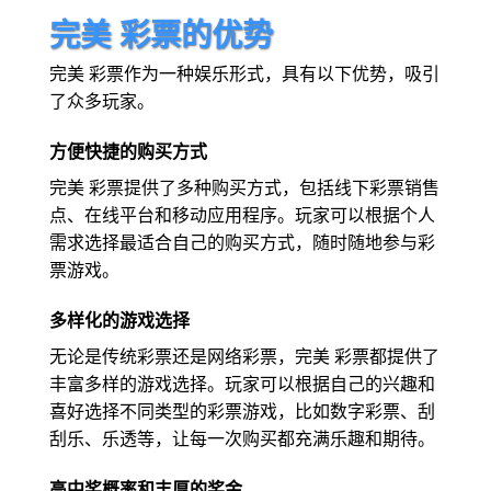
完美 彩票的优势
完美 彩票作为一种娱乐形式，具有以下优势，吸引
了众多玩家。
方便快捷的购买方式
完美 彩票提供了多种购买方式，包括线下彩票销售
点、在线平台和移动应用程序。玩家可以根据个人
需求选择最适合自己的购买方式，随时随地参与彩
票游戏。
多样化的游戏选择
无论是传统彩票还是网络彩票，完美 彩票都提供了
丰富多样的游戏选择。玩家可以根据自己的兴趣和
喜好选择不同类型的彩票游戏，比如数字彩票、刮
刮乐、乐透等，让每一次购买都充满乐趣和期待。
高中奖概率和丰厚的奖金