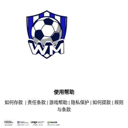
使用帮助
如何存款 | 责任条款 | 游戏帮助 | 隐私保护 | 如何提款 | 规则
与条款