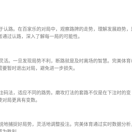
于认路。在百家乐的对局中，观察路牌的走势，理解发展趋势，
者通过认路，深入了解每一局的可能性。
灵活。一旦发现局势不利，断路就是及时离场的智慧。完美体育
需要暂时退出对局，避免进一步损失。
注码法，适应不同的路势。磨攻打法的套路不仅是在下注时的变
使对局更具有变数。
锐地捕捉好局势，灵活地调整投注。完美体育通过实时数据分析
成为胜利。