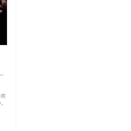
一
与完
中，