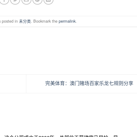
s posted in
未分类
. Bookmark the
permalink
.
完美体育：澳门赌场百家乐龙七规则分享