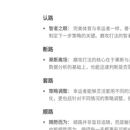
认路
智者之眼：
完美体育与幸运者一样，善
制定下一步策略的关键。磨攻打法的智
断路
果断离场：
磨攻打法的核心在于果断与
数据分析的基础上，也能迅速判断是否
套路
策略调整：
幸运者能够灵活套用不同的
化，更包括针对不同情况的策略调整，
顺路
随势而为：
顺路并非盲目追随，而是敏
也能顺势而为，使得每一手都更有可能