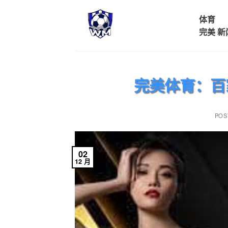
Skip
to
体育
content
完美 新
完美体育：百
POS
02
12 月