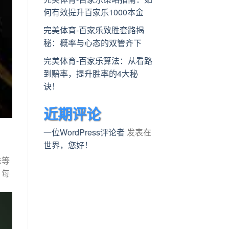
何有效提升百家乐1000本金
完美体育-百家乐致胜套路揭
秘：概率与心态的双管齐下
完美体育-百家乐算法：从看路
到赔率，提升胜率的4大秘
诀！
近期评论
一位WordPress评论者
发表在
世界，您好！
味等
，每