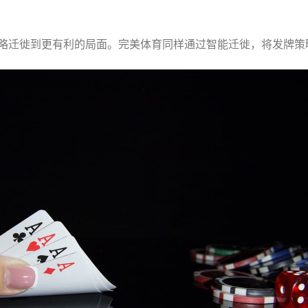
略迁徙到更有利的局面。完美体育同样通过智能迁徙，将发牌策