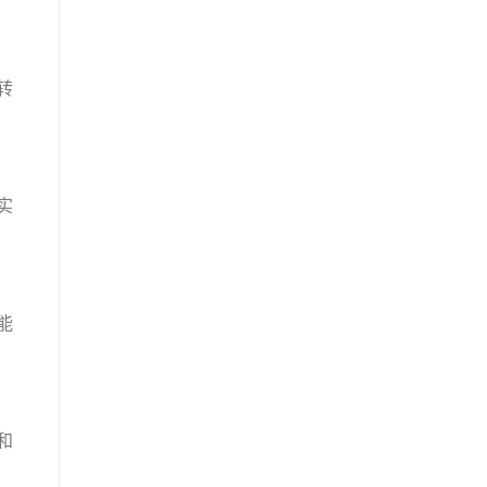
转
实
能
和