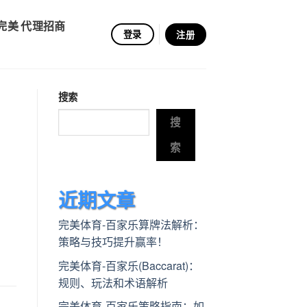
完美 代理招商
登录
注册
搜索
搜
索
近期文章
完美体育-百家乐算牌法解析：
策略与技巧提升赢率！
完美体育-百家乐(Baccarat)：
规则、玩法和术语解析
完美体育-百家乐策略指南：如