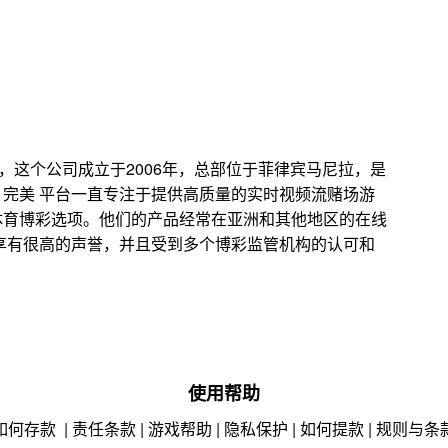
no"，这个公司成立于2006年，总部位于菲律宾马尼拉，是
完美 平台一直专注于提供高质量的实时视频流赌场游
体育博彩选项。他们的产品经常在亚洲和其他地区的在线
享有很高的声誉，并且受到多个博彩监管机构的认可和
使用帮助
如何存款 | 责任条款 | 游戏帮助 | 隐私保护 | 如何提款 | 规则与条