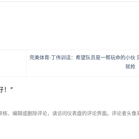
完美体育-丁伟训话：希望队员是一帮玩命的小伙 
就抢
好！
”
审核、编辑或删除评论，请访问仪表盘的评论界面。评论者头像