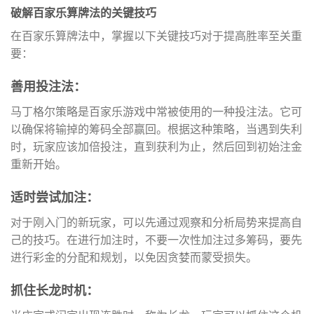
破解百家乐算牌法的关键技巧
在百家乐算牌法中，掌握以下关键技巧对于提高胜率至关重
要：
善用投注法：
马丁格尔策略是百家乐游戏中常被使用的一种投注法。它可
以确保将输掉的筹码全部赢回。根据这种策略，当遇到失利
时，玩家应该加倍投注，直到获利为止，然后回到初始注金
重新开始。
适时尝试加注：
对于刚入门的新玩家，可以先通过观察和分析局势来提高自
己的技巧。在进行加注时，不要一次性加注过多筹码，要先
进行彩金的分配和规划，以免因贪婪而蒙受损失。
抓住长龙时机：