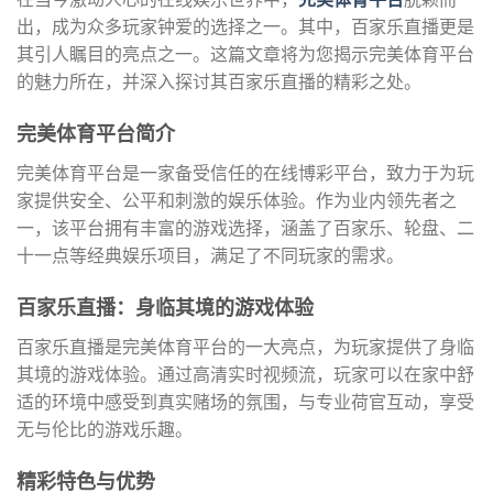
出，成为众多玩家钟爱的选择之一。其中，百家乐直播更是
其引人瞩目的亮点之一。这篇文章将为您揭示完美体育平台
的魅力所在，并深入探讨其百家乐直播的精彩之处。
完美体育平台简介
完美体育平台是一家备受信任的在线博彩平台，致力于为玩
家提供安全、公平和刺激的娱乐体验。作为业内领先者之
一，该平台拥有丰富的游戏选择，涵盖了百家乐、轮盘、二
十一点等经典娱乐项目，满足了不同玩家的需求。
百家乐直播：身临其境的游戏体验
百家乐直播是完美体育平台的一大亮点，为玩家提供了身临
其境的游戏体验。通过高清实时视频流，玩家可以在家中舒
适的环境中感受到真实赌场的氛围，与专业荷官互动，享受
无与伦比的游戏乐趣。
精彩特色与优势