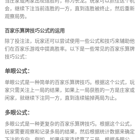
当庄家或闲家出现连胜时，称为长龙。玩家可以抓住这个机
会，继续下注当前连胜的一方，直到连胜被终止，然后重新
观察局势。
百家乐算牌技巧公式的运用
除了投注法，玩家还可以尝试使用一些公式和技巧来辅助他
们在百家乐游戏中提高胜率。以下是一些常见的百家乐算牌
技巧公式：
单眼公式：
单眼公式是一种简单的百家乐算牌技巧。根据这个公式，玩
家只需关注上一局的结果，如果上一局获胜的一方是庄家或
闲家，就继续下注同一方，直到连续输掉两局为止。
多眼公式：
多眼公式是一种更复杂的百家乐算牌技巧。根据这个公式，
玩家需要观察和记录多局的结果，然后根据统计数据来确定
下注的方向。例如，如果庄家连续赢了三局，根据多眼公