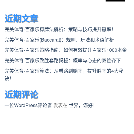
近期文章
完美体育-百家乐算牌法解析：策略与技巧提升赢率！
完美体育-百家乐(Baccarat)：规则、玩法和术语解析
完美体育-百家乐策略指南：如何有效提升百家乐1000本金
完美体育-百家乐致胜套路揭秘：概率与心态的双管齐下
完美体育-百家乐算法：从看路到赔率，提升胜率的4大秘
诀！
近期评论
一位WordPress评论者
发表在
世界，您好！