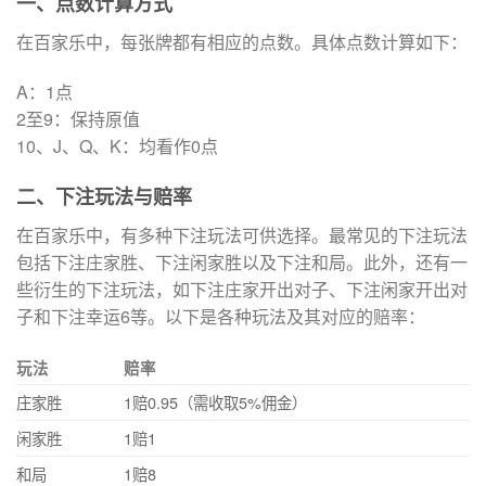
一、点数计算方式
在百家乐中，每张牌都有相应的点数。具体点数计算如下：
A：1点
2至9：保持原值
10、J、Q、K：均看作0点
二、下注玩法与赔率
在百家乐中，有多种下注玩法可供选择。最常见的下注玩法
包括下注庄家胜、下注闲家胜以及下注和局。此外，还有一
些衍生的下注玩法，如下注庄家开出对子、下注闲家开出对
子和下注幸运6等。以下是各种玩法及其对应的赔率：
玩法
赔率
庄家胜
1赔0.95（需收取5%佣金）
闲家胜
1赔1
和局
1赔8