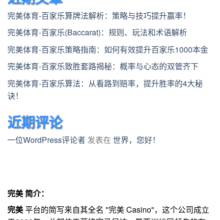
完美体育-百家乐算牌法解析：策略与技巧提升赢率！
完美体育-百家乐(Baccarat)：规则、玩法和术语解析
完美体育-百家乐策略指南：如何有效提升百家乐1000本金
完美体育-百家乐致胜套路揭秘：概率与心态的双管齐下
完美体育-百家乐算法：从看路到赔率，提升胜率的4大秘
诀！
近期评论
一位WordPress评论者
发表在
世界，您好！
完美 简介：
完美
平台的简写来自其全名 "完美 Casino"，这个公司成立