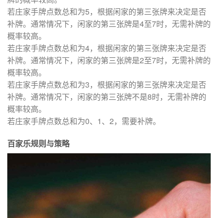
若庄家手牌点数总和为5，根据闲家的第三张牌来决定是否
补牌。通常情况下，闲家的第三张牌是4至7时，无需补牌的
概率较高。
若庄家手牌点数总和为4，根据闲家的第三张牌来决定是否
补牌。通常情况下，闲家的第三张牌是2至7时，无需补牌的
概率较高。
若庄家手牌点数总和为3，根据闲家的第三张牌来决定是否
补牌。通常情况下，闲家的第三张牌不是8时，无需补牌的
概率较高。
若庄家手牌点数总和为0、1、2，需要补牌。
百家乐规则与策略