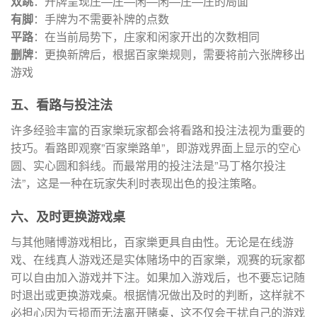
双跳
：开牌呈现庄—庄—闲—闲—庄—庄的局面
有脚
：手牌为不需要补牌的点数
平路
：在当前局势下，庄家和闲家开出的次数相同
删牌
：更换新牌后，根据百家樂规则，需要将前六张牌移出
游戏
五、看路与投注法
许多经验丰富的百家樂玩家都会将看路和投注法视为重要的
技巧。看路即观察”百家樂路单”，即游戏界面上显示的空心
圆、实心圆和斜线。而最常用的投注法是”马丁格尔投注
法”，这是一种在玩家失利时表现出色的投注策略。
六、及时更换游戏桌
与其他赌博游戏相比，百家樂更具自由性。无论是在线游
戏、在线真人游戏还是实体赌场中的百家樂，观赛的玩家都
可以自由加入游戏并下注。如果加入游戏后，也不要忘记随
时退出或更换游戏桌。根据情况做出及时的判断，这样就不
必担心因为亏损而无法离开赌桌，这不仅会干扰自己的游戏