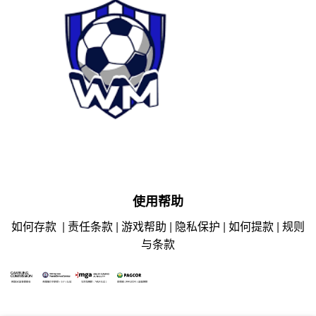
使用帮助
如何存款 | 责任条款 | 游戏帮助 | 隐私保护 | 如何提款 | 规则
与条款