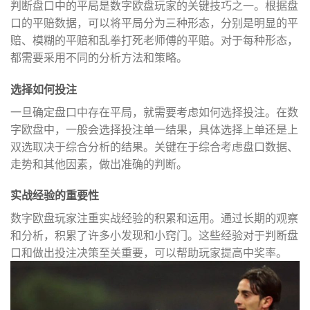
判断盘口中的平局是数字欧盘玩家的关键技巧之一。根据盘
口的平赔数据，可以将平局分为三种形态，分别是明显的平
赔、模糊的平赔和乱拳打死老师傅的平赔。对于每种形态，
都需要采用不同的分析方法和策略。
选择如何投注
一旦确定盘口中存在平局，就需要考虑如何选择投注。在数
字欧盘中，一般会选择投注单一结果，具体选择上单还是上
双选取决于综合分析的结果。关键在于综合考虑盘口数据、
走势和其他因素，做出准确的判断。
实战经验的重要性
数字欧盘玩家注重实战经验的积累和运用。通过长期的观察
和分析，积累了许多小发现和小窍门。这些经验对于判断盘
口和做出投注决策至关重要，可以帮助玩家提高中奖率。