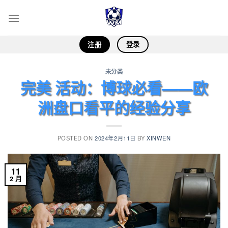
Skip
to
content
登录
注册
未分类
完美 活动：博球必看——欧
洲盘口看平的经验分享
POSTED ON
2024年2月11日
BY
XINWEN
11
2 月