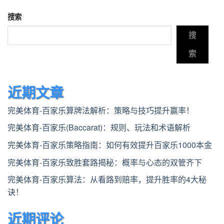
搜索
搜
索
近期文章
完美体育-百家乐算牌法解析：策略与技巧提升赢率！
完美体育-百家乐(Baccarat)：规则、玩法和术语解析
完美体育-百家乐策略指南：如何有效提升百家乐1000本金
完美体育-百家乐致胜套路揭秘：概率与心态的双管齐下
完美体育-百家乐算法：从看路到赔率，提升胜率的4大秘
诀！
近期评论