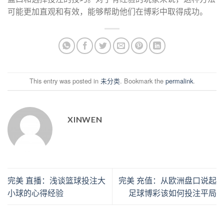
可能更加直观和有效，能够帮助他们在博彩中取得成功。
This entry was posted in
未分类
. Bookmark the
permalink
.
XINWEN
完美 直播：浅谈篮球投注大
完美 充值：从欧洲盘口说起
小球的心得经验
足球博彩该如何投注平局