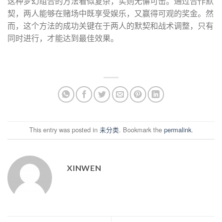
这种梦幻组合的方法看似复杂，实则无懈可击。通过合作默
契，两人能够在赌场中既享受娱乐，又赢得可观的奖金。然
而，这个方法的成功关键在于两人的默契和战术调整，只有
同时进行，才能达到最佳效果。
This entry was posted in
未分类
. Bookmark the
permalink
.
XINWEN