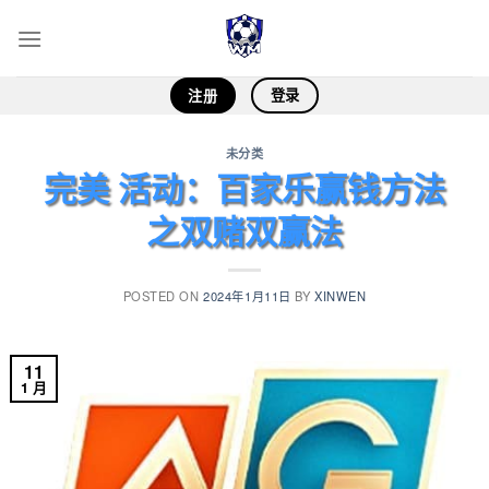
Skip
to
content
登录
注册
未分类
完美 活动：百家乐赢钱方法
之双赌双赢法
POSTED ON
2024年1月11日
BY
XINWEN
11
1 月