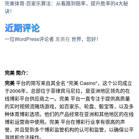
完美体育-百家乐算法：从看路到赔率，提升胜率的4大秘
诀！
近期评论
一位WordPress评论者
发表在
世界，您好！
完美 简介：
完美
平台的简写来自其全名 "完美 Casino"，这个公司成立
于2006年，总部位于菲律宾马尼拉，是亚洲地区领先的在
线博彩平台供应商之一。完美 平台一直专注于提供高质量
的实时视频流赌场游戏，如百家乐、轮盘、骰宝等，以及多
种体育博彩选项。他们的产品经常在亚洲和其他地区的在线
博彩运营商中使用。完美 平台在博彩行业享有很高的声
誉，并且受到多个博彩监管机构的认可和监管，以确保公平
游戏和合法操作。