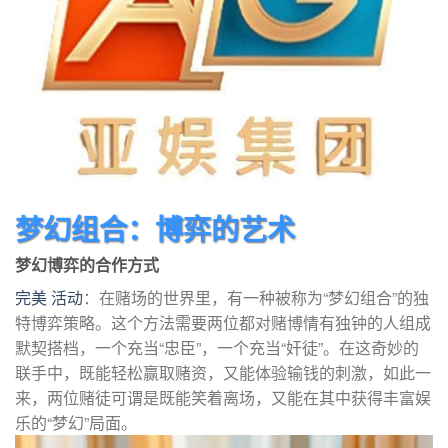
梦幻组合：博弈的艺术
梦幻博弈的合作方式
完美 活动
：在赌场的世界里，有一种被称为“梦幻组合”的独
特博弈策略。这个方法需要两位都对赌博情有独钟的人组成
默契搭档，一个充当“忠臣”，一个充当“奸徒”。在这奇妙的
联手中，既能轻松赢取赌资，又能体验输钱的刺激，如此一
来，两位赌徒可谓是既能笑着离场，又能在其中获得丰富娱
乐的“梦幻”局面。