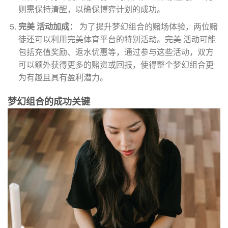
则需保持清醒，以确保博弈计划的成功。
完美 活动加成：
为了提升梦幻组合的赌场体验，两位赌
徒还可以利用完美体育平台的特别活动。完美 活动可能
包括充值奖励、返水优惠等，通过参与这些活动，双方
可以额外获得更多的赌资或回报，使得整个梦幻组合更
为有趣且具有盈利潜力。
梦幻组合的成功关键