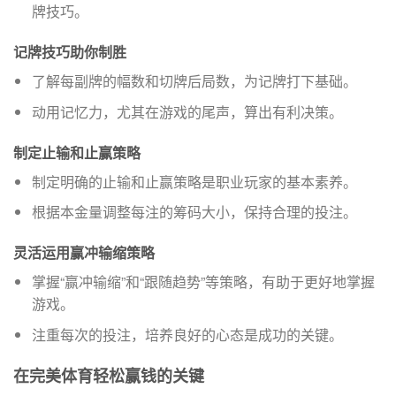
牌技巧。
记牌技巧助你制胜
了解每副牌的幅数和切牌后局数，为记牌打下基础。
动用记忆力，尤其在游戏的尾声，算出有利决策。
制定止输和止赢策略
制定明确的止输和止赢策略是职业玩家的基本素养。
根据本金量调整每注的筹码大小，保持合理的投注。
灵活运用赢冲输缩策略
掌握“赢冲输缩”和“跟随趋势”等策略，有助于更好地掌握
游戏。
注重每次的投注，培养良好的心态是成功的关键。
在完美体育轻松赢钱的关键