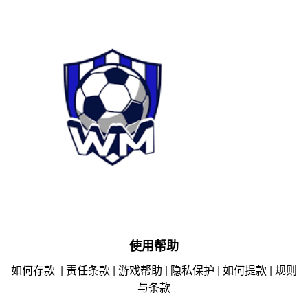
使用帮助
如何存款 | 责任条款 | 游戏帮助 | 隐私保护 | 如何提款 | 规则
与条款