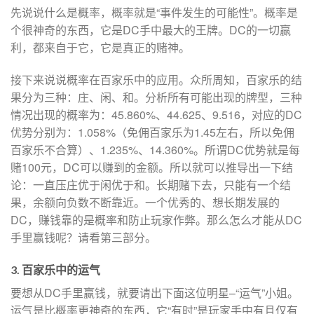
先说说什么是概率，概率就是“事件发生的可能性”。概率是
个很神奇的东西，它是DC手中最大的王牌。DC的一切赢
利，都来自于它，它是真正的赌神。
接下来说说概率在百家乐中的应用。众所周知，百家乐的结
果分为三种：庄、闲、和。分析所有可能出现的牌型，三种
情况出现的概率为：45.860%、44.625、9.516，对应的DC
优势分别为：1.058%（免佣百家乐为1.45左右，所以免佣
百家乐不合算）、1.235%、14.360%。所谓DC优势就是每
赌100元，DC可以赚到的金额。所以就可以推导出一下结
论：一直压庄优于闲优于和。长期赌下去，只能有一个结
果，余额向负数不断靠近。一个优秀的、想长期发展的
DC，赚钱靠的是概率和防止玩家作弊。那么怎么才能从DC
手里赢钱呢？请看第三部分。
3. 百家乐中的运气
要想从DC手里赢钱，就要请出下面这位明星–“运气”小姐。
运气是比概率更神奇的东西，它“有时”是玩家手中有且仅有