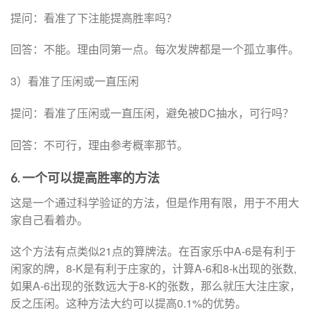
提问：看准了下注能提高胜率吗？
回答：不能。理由同第一点。每次发牌都是一个孤立事件。
3）看准了压闲或一直压闲
提问：看准了压闲或一直压闲，避免被DC抽水，可行吗？
回答：不可行，理由参考概率那节。
6. 一个可以提高胜率的方法
这是一个通过科学验证的方法，但是作用有限，用于不用大
家自己看着办。
这个方法有点类似21点的算牌法。在百家乐中A-6是有利于
闲家的牌，8-K是有利于庄家的，计算A-6和8-k出现的张数,
如果A-6出现的张数远大于8-K的张数，那么就压大注庄家，
反之压闲。这种方法大约可以提高0.1%的优势。