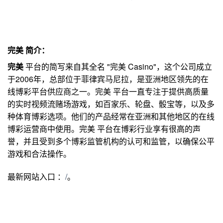
完美 简介：
完美
平台的简写来自其全名 "完美 Casino"，这个公司成立
于2006年，总部位于菲律宾马尼拉，是亚洲地区领先的在
线博彩平台供应商之一。完美 平台一直专注于提供高质量
的实时视频流赌场游戏，如百家乐、轮盘、骰宝等，以及多
种体育博彩选项。他们的产品经常在亚洲和其他地区的在线
博彩运营商中使用。完美 平台在博彩行业享有很高的声
誉，并且受到多个博彩监管机构的认可和监管，以确保公平
游戏和合法操作。
最新网站入口 ：
/
。