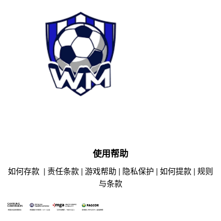
使用帮助
如何存款 | 责任条款 | 游戏帮助 | 隐私保护 | 如何提款 | 规则
与条款