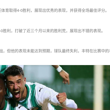
亚体育取得4-0胜利，展现出优秀的表现，并获得全场最佳评分。
2-0胜利，打破了近三个月以来的胜利荒，展现出不错的表现。
出战，但他的表现未能达到预期，球队最终失利，丰特在比赛中的