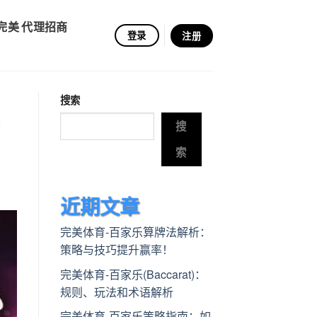
完美 代理招商
登录
注册
搜索
搜
索
近期文章
完美体育-百家乐算牌法解析：
策略与技巧提升赢率！
完美体育-百家乐(Baccarat)：
规则、玩法和术语解析
完美体育-百家乐策略指南：如