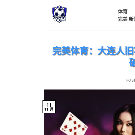
Skip
to
体育
content
完美 新
完美体育：大连人旧
POS
11
11 月