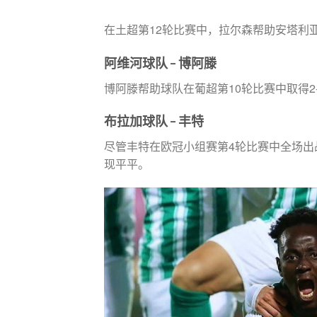
在土超第12轮比赛中，拉尔森帮助安塔利
阿维河球队 – 博阿滕
博阿滕帮助球队在葡超第10轮比赛中取得
布拉加球队 – 丰特
尽管丰特在欧冠小组赛第4轮比赛中全场
现平平。