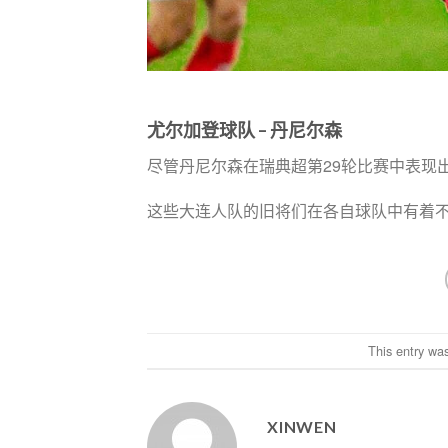
尤尔加登球队 – 丹尼尔森
尽管丹尼尔森在瑞典超第29轮比赛中表现
这些大连人队的旧将们在各自球队中有着
This entry wa
XINWEN