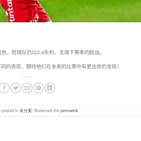
出色，但球队仍以2-4失利，无缘下赛季的欧战。
不同的表现，期待他们在未来的比赛中有更出色的发挥！
s posted in
未分类
. Bookmark the
permalink
.